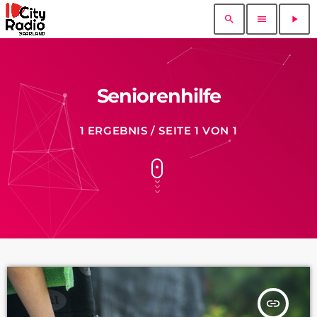
search
menu
play_arrow
Seniorenhilfe
1 ERGEBNIS / SEITE 1 VON 1
insert_link