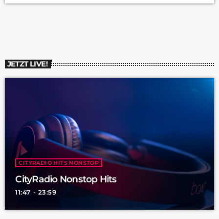
ein wichtiger Teil der Gesellschaft, denn Pflegebedürftigkeit
kann jeden von uns jederzeit treffen. Deswegen haben wir die
Geschäftsbereichsleiterin Frau Monika Kolling und ihre Kollegin
Frau Ulrike Ingram, Einrichtungsleiterin des […]
JETZT LIVE!
CITYRADIO HITS NONSTOP
CityRadio Nonstop Hits
11:47 - 23:59