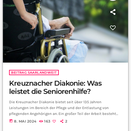
BEITRAG SAARLANDWEIT
Kreuznacher Diakonie: Was
leistet die Seniorenhilfe?
Die Kreuznacher Diakonie bietet seit über 135 Jahren
Leistungen im Bereich der Pflege und der Entlastung von
pflegenden Angehörigen an. Ein großer Teil der Arbeit besteht
aus der häuslichen Pflege, egal ob medizinisch, pflegerisch
today
8. MAI 2024
163
2
oder hinsichtlich der hauswirtschaftliche Versorgung. Sie sind