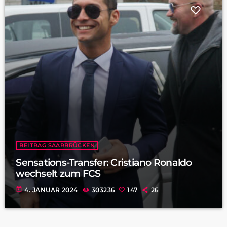
BEITRAG SAARBRÜCKEN
Sensations-Transfer: Cristiano Ronaldo
wechselt zum FCS
today
4. JANUAR 2024
303236
147
26