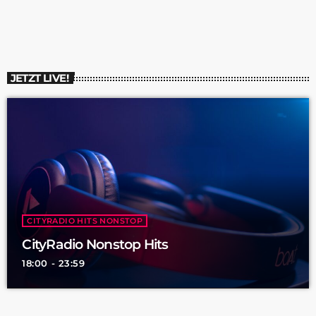
waren vielfältig, wobei 13 Fälle Sachbeschädigungen an
jüdischen Gedenkstätten betrafen. In Saarbrücken wurde das
Mahnmal am Rabbiner-Rülf-Platz beschädigt, ebenso wie die
Infotafel vor der Synagoge, die sogar mehrfach […]
JETZT LIVE!
CITYRADIO HITS NONSTOP
CityRadio Nonstop Hits
18:00 - 23:59