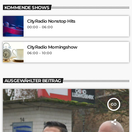
KOMMENDE SHOWS
CityRadio Nonstop Hits
00:00 - 06:00
CityRadio Morningshow
06:00 - 10:00
AUSGEWÄHLTER BEITRAG
insert_link