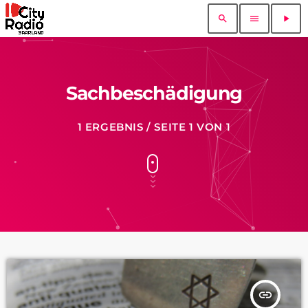
search
menu
play_arrow
Sachbeschädigung
1 ERGEBNIS / SEITE 1 VON 1
insert_link