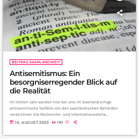
BEITRAG SAARLANDWEIT
Antisemitismus: Ein
besorgniserregender Blick auf
die Realität
Im letzten Jahr wurden hier bei uns im Saarland einige
antisemitische Vorfälle von den saarländischen Behörden
verzeichnet. Die Recherche- und Informationsstelle
Antisemitismus Saarland (RIAS) dokumentierte insgesamt 33
today
10. AUGUST 2023
191
Fälle. Vor allem der sogenannte Post-Schoah-Antisemitismus,
das Leugnen des Holocaust, stand im Mittelpunkt. Die Vorfälle