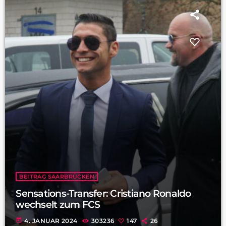
BEITRAG SAARBRÜCKEN
Sensations-Transfer: Cristiano Ronaldo
wechselt zum FCS
today
4. JANUAR 2024
303236
147
26