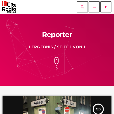
search
menu
play_arrow
Reporter
1 ERGEBNIS / SEITE 1 VON 1
insert_link