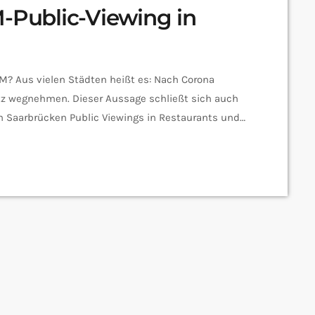
M-Public-Viewing in
 EM? Aus vielen Städten heißt es: Nach Corona
 wegnehmen. Dieser Aussage schließt sich auch
in Saarbrücken Public Viewings in Restaurants und
n Plätzen, wie man es sonst gewohnt ist. Während
hre Außenbereiche mit Fernsehübertragungen bis