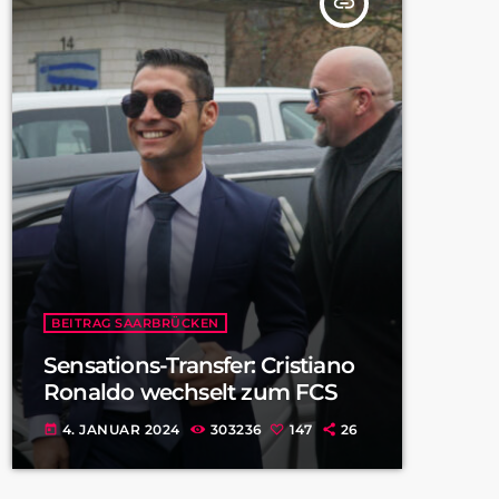
insert_link
BEITRAG SAARBRÜCKEN
Sensations-Transfer: Cristiano
Ronaldo wechselt zum FCS
4. JANUAR 2024
303236
147
26
today