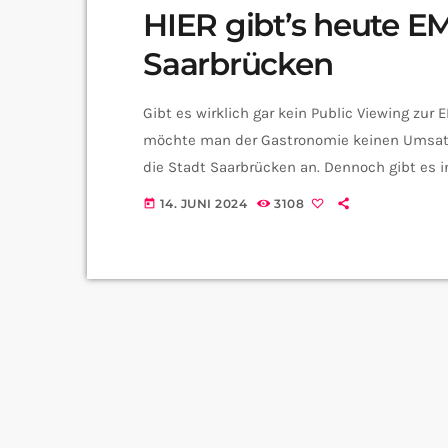
HIER gibt’s heute E
Saarbrücken
Gibt es wirklich gar kein Public Viewing zur
möchte man der Gastronomie keinen Umsatz
die Stadt Saarbrücken an. Dennoch gibt es 
Bars – nur eben nicht an großen öffentliche
14. JUNI 2024
3108
today
der EM dürfen Gaststätten und Biergärten i
24 […]