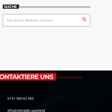
SUCHE
search
ONTAKTIERE UNS
0151 560 62 560
info@cityradio.saarland