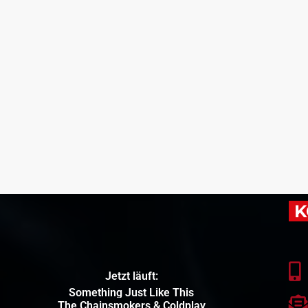
K
Jetzt läuft:
Something Just Like This
The Chainsmokers & Coldplay