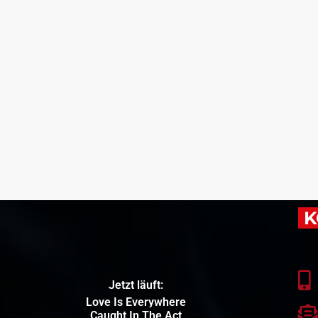
K
Jetzt läuft:
Love Is Everywhere
Caught In The Act