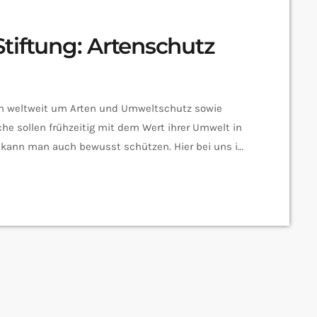
tiftung: Artenschutz
ch weltweit um Arten und Umweltschutz sowie
he sollen frühzeitig mit dem Wert ihrer Umwelt in
kann man auch bewusst schützen. Hier bei uns im
 gerade mehrere Vorträge zum Thema Artenschutz.
IN Stiftungen Benjamin Kiehn selbst erzählt: Der