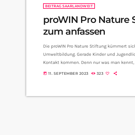
BEITRAG SAARLANDWEIT
proWIN Pro Nature S
zum anfassen
Die proWIN Pro Nature Stiftung kümmert si
Umweltbildung. Gerade Kinder und Jugendlic
Kontakt kommen. Denn nur was man kennt, 
Saarland veranstaltet die Stiftung deshalb
11. SEPTEMBER 2023
323
today
Den Grund dafür hat uns der Leiter der proW
Vortrag […]