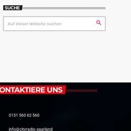
SUCHE
search
ONTAKTIERE UNS
0151 560 62 560
info@cityradio.saarland