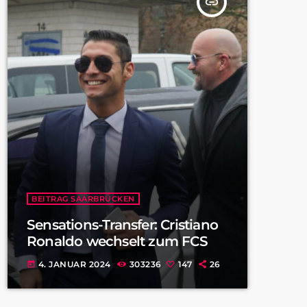
insert_link
BEITRAG SAARBRÜCKEN
Sensations-Transfer: Cristiano
Ronaldo wechselt zum FCS
4. JANUAR 2024
303236
147
26
today