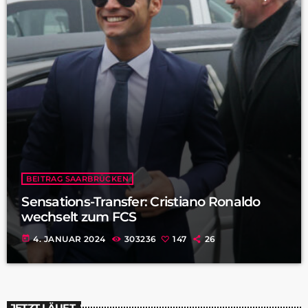
BEITRAG SAARBRÜCKEN
Sensations-Transfer: Cristiano Ronaldo
wechselt zum FCS
today
4. JANUAR 2024
303236
147
26
JETZT LÄUFT