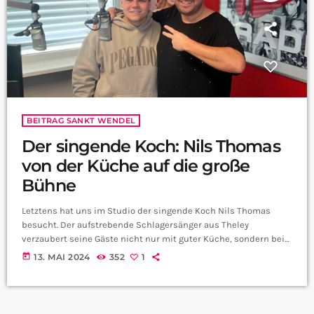
BEITRAG SANKT WENDEL
Der singende Koch: Nils Thomas
von der Küche auf die große
Bühne
Letztens hat uns im Studio der singende Koch Nils Thomas
besucht. Der aufstrebende Schlagersänger aus Theley
verzaubert seine Gäste nicht nur mit guter Küche, sondern bei
Bedarf begeistert er noch mit seiner Musik. Mittlerweile hat der
today
13. MAI 2024
352
1
41-Jährige sogar schon den ein oder anderen Song
veröffentlicht. Nils, mit deinem Schlager begeisterst du jetzt
schon einige Jahre die Leute. Was ist das Ziel deiner Musik?
Viele stellen sich jetzt bestimmt die Frage, […]