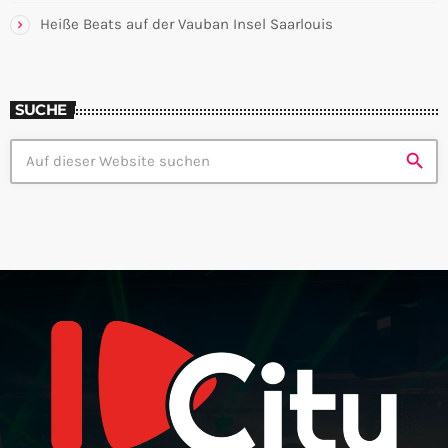
Heiße Beats auf der Vauban Insel Saarlouis
SUCHE
search