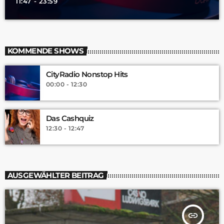
11:47 - 23:59
KOMMENDE SHOWS
CityRadio Nonstop Hits
00:00 - 12:30
Das Cashquiz
12:30 - 12:47
AUSGEWÄHLTER BEITRAG
insert_link