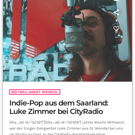
BEITRAG SANKT WENDEL
Indie-Pop aus dem Saarland:
Luke Zimmer bei CityRadio
[the_ad id="32527"][the_ad id="32526"] Letzte Woche Mittwoch,
war der Singer-Songwriter Luke Zimmer aus St. Wendel bei uns
im Studio zu Gast. In der CityRadio Nachmittagsshow,