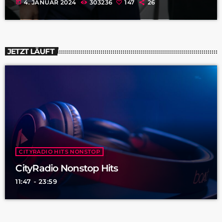
today
4. JANUAR 2024
303236
147
26
JETZT LÄUFT
CITYRADIO HITS NONSTOP
CityRadio Nonstop Hits
11:47 - 23:59