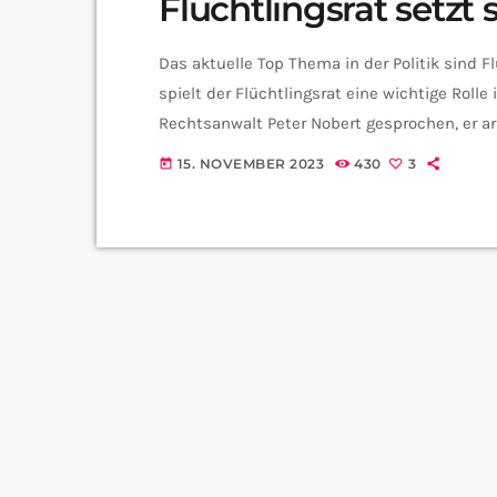
Flüchtlingsrat setzt 
Das aktuelle Top Thema in der Politik sind 
spielt der Flüchtlingsrat eine wichtige Roll
Rechtsanwalt Peter Nobert gesprochen, er ar
genau ist eigentlich der saarländische Flüch
15. NOVEMBER 2023
430
3
today
Flüchtlinge ein ohne parteilich gebunden zu
Thema Flüchtlinge in letzter […]