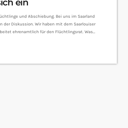
sich ein
Flüchtlinge und Abschiebung. Bei uns im Saarland
e in der Diskussion. Wir haben mit dem Saarlouiser
beitet ehrenamtlich für den Flüchtlingsrat. Was
tlingsrat? Also setzt sich der Flüchtlingsrat für
 sein. Herr Nobert warum denken Sie, dass das