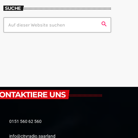
SUCHE
search
ONTAKTIERE UNS
0151 560 62 560
info@cityradio.saarland