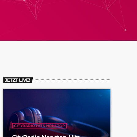
JETZT LIVE!
CITYRADIO HITS NONSTOP