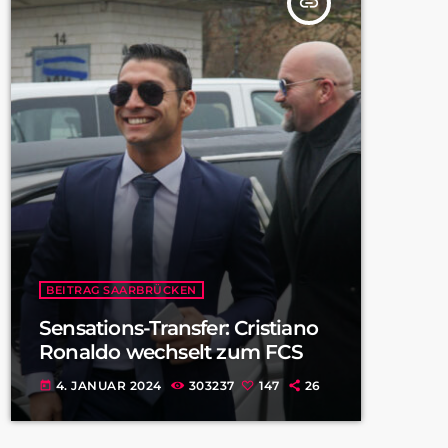
insert_link
BEITRAG SAARBRÜCKEN
Sensations-Transfer: Cristiano
Ronaldo wechselt zum FCS
4. JANUAR 2024
303237
147
26
today