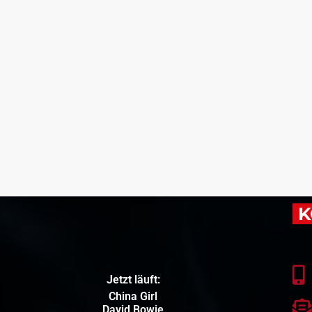
K
Jetzt läuft:
China Girl
David Bowie