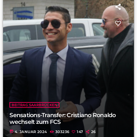
BEITRAG SAARBRÜCKEN
Sensations-Transfer: Cristiano Ronaldo
wechselt zum FCS
today
4. JANUAR 2024
303236
147
26