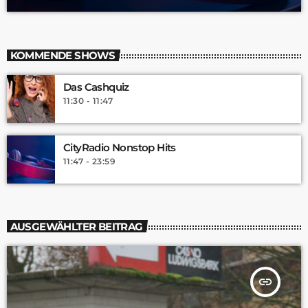
KOMMENDE SHOWS
Das Cashquiz
11:30 - 11:47
CityRadio Nonstop Hits
11:47 - 23:59
AUSGEWÄHLTER BEITRAG
insert_link