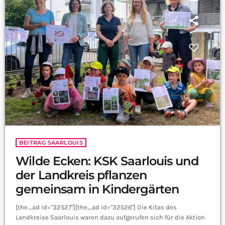
BEITRAG SAARLOUIS
Wilde Ecken: KSK Saarlouis und
der Landkreis pflanzen
gemeinsam in Kindergärten
[the_ad id="32527"][the_ad id="32526"] Die Kitas des
Landkreise Saarlouis waren dazu aufgerufen sich für die Aktion