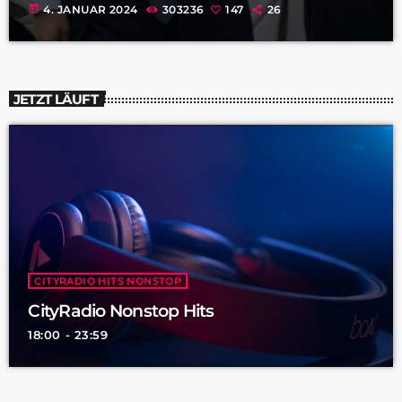
today
4. JANUAR 2024
303236
147
26
JETZT LÄUFT
CITYRADIO HITS NONSTOP
CityRadio Nonstop Hits
18:00 - 23:59