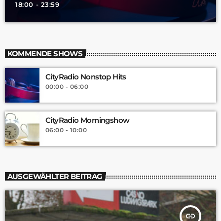
18:00 - 23:59
KOMMENDE SHOWS
CityRadio Nonstop Hits
00:00 - 06:00
CityRadio Morningshow
06:00 - 10:00
AUSGEWÄHLTER BEITRAG
insert_link