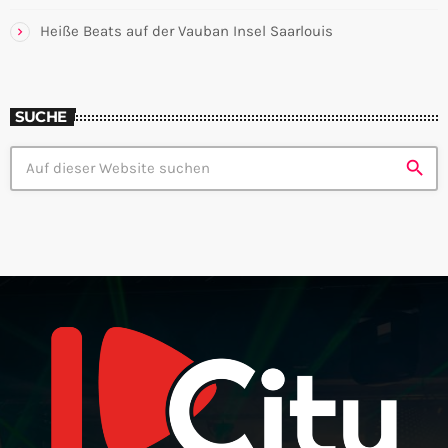
Heiße Beats auf der Vauban Insel Saarlouis
SUCHE
search