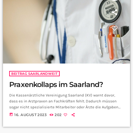
BEITRAG SAARLANDWEIT
Praxenkollaps im Saarland?
Die Kassenärztliche Vereinigung Saarland (KV) warnt davor,
dass es in Arztpraxen an Fachkräften fehlt. Dadurch müssen
sogar nicht spezialisierte Mitarbeiter oder Ärzte die Aufgaben
von Medizinischen Fachangestellten übernehmen. Besonders
today
16. AUGUST 2023
202
die Medizinischen Fachangestellten (MFA) sind betroffen. Sie
spielen eine wichtige Rolle im Gesundheitssystem, werden aber
oft nicht ausreichend geschätzt. Während der Corona-Pandemie