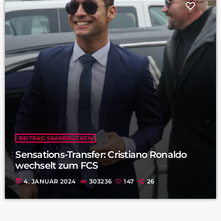
BEITRAG SAARBRÜCKEN
Sensations-Transfer: Cristiano Ronaldo
wechselt zum FCS
today
4. JANUAR 2024
303236
147
26