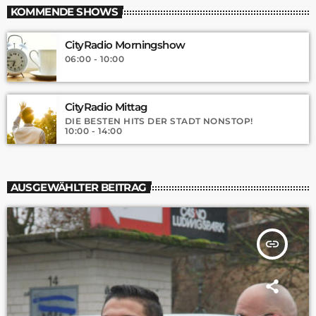
KOMMENDE SHOWS
CityRadio Morningshow
06:00 - 10:00
CityRadio Mittag
DIE BESTEN HITS DER STADT NONSTOP!
10:00 - 14:00
AUSGEWÄHLTER BEITRAG
insert_link