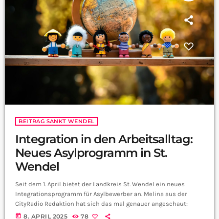
BEITRAG SANKT WENDEL
Integration in den Arbeitsalltag:
Neues Asylprogramm in St.
Wendel
Seit dem 1. April bietet der Landkreis St. Wendel ein neues
Integrationsprogramm für Asylbewerber an. Melina aus der
CityRadio Redaktion hat sich das mal genauer angeschaut:
today
8. APRIL 2025
78