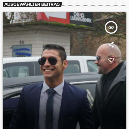
AUSGEWÄHLTER BEITRAG
insert_link