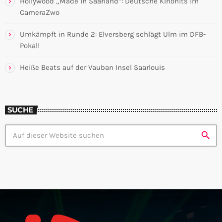
Hollywood „Made in Saarland“: Deutsche Kinohits im
CameraZwo
Umkämpft in Runde 2: Elversberg schlägt Ulm im DFB-
Pokal!
Heiße Beats auf der Vauban Insel Saarlouis
SUCHE
search