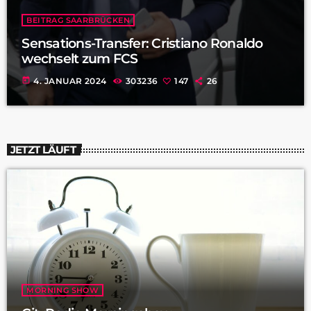
BEITRAG SAARBRÜCKEN
Sensations-Transfer: Cristiano Ronaldo
wechselt zum FCS
today
4. JANUAR 2024
303236
147
26
JETZT LÄUFT
MORNING SHOW