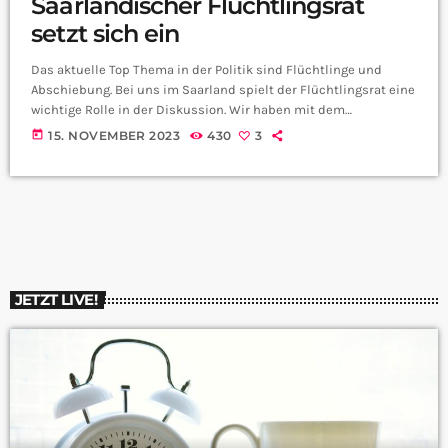
Saarländischer Flüchtlingsrat
setzt sich ein
Das aktuelle Top Thema in der Politik sind Flüchtlinge und
Abschiebung. Bei uns im Saarland spielt der Flüchtlingsrat eine
wichtige Rolle in der Diskussion. Wir haben mit dem
Saarlouiser Rechtsanwalt Peter Nobert gesprochen, er arbeitet
today
15. NOVEMBER 2023
430
3
ehrenamtlich für den Flüchtlingsrat. Was genau ist eigentlich
der saarländische Flüchtlingsrat? Also setzt sich der
Flüchtlingsrat für Flüchtlinge ein ohne parteilich gebunden zu
sein. Herr Nobert warum denken Sie, dass das Thema
Flüchtlinge in letzter […]
JETZT LIVE!