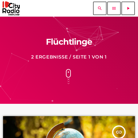
search
menu
play_arrow
Flüchtlinge
2 ERGEBNISSE / SEITE 1 VON 1
insert_link