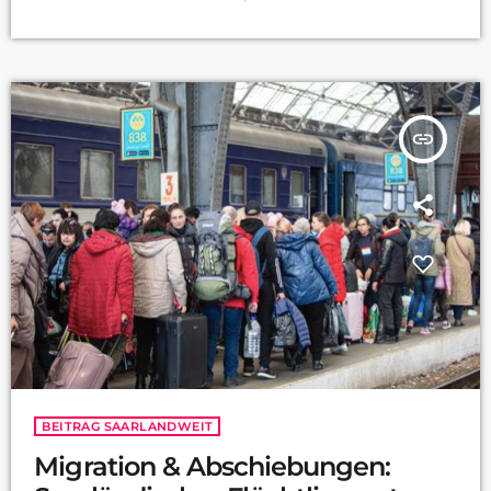
insert_link
BEITRAG SAARLANDWEIT
Migration & Abschiebungen: