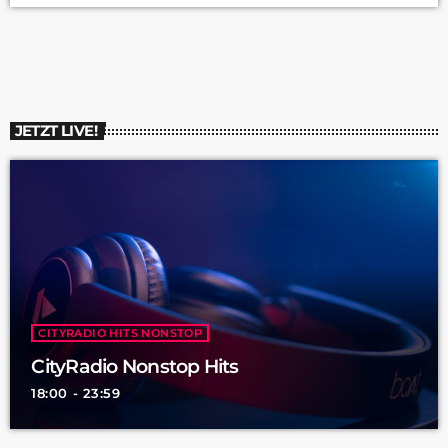
einfach nur um sich fit zu halten. In Neunkirchen gibt es jetzt
eine neue Muskelkaterfabrik, das Fitnessstudio Clever Fit. Zur
Eröffnung gibt es sogar ein Gewinnspiel, der Sieger […]
JETZT LIVE!
CITYRADIO HITS NONSTOP
CityRadio Nonstop Hits
18:00 - 23:59