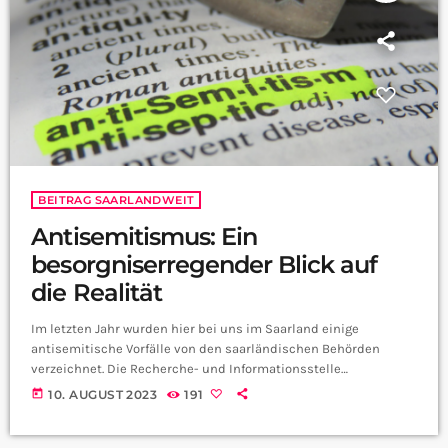
BEITRAG SAARLANDWEIT
Antisemitismus: Ein
besorgniserregender Blick auf
die Realität
Im letzten Jahr wurden hier bei uns im Saarland einige
antisemitische Vorfälle von den saarländischen Behörden
verzeichnet. Die Recherche- und Informationsstelle
Antisemitismus Saarland (RIAS) dokumentierte insgesamt 33
today
10. AUGUST 2023
191
Fälle. Vor allem der sogenannte Post-Schoah-Antisemitismus,
das Leugnen des Holocaust, stand im Mittelpunkt. Die Vorfälle