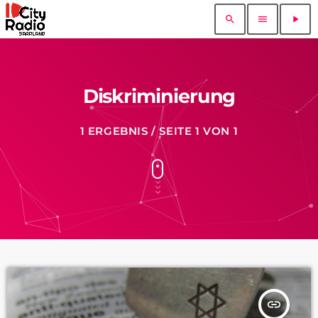
search
menu
play_arrow
Diskriminierung
1 ERGEBNIS / SEITE 1 VON 1
insert_link