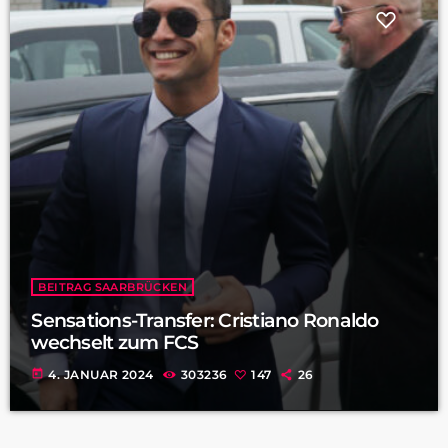
BEITRAG SAARBRÜCKEN
Sensations-Transfer: Cristiano Ronaldo
wechselt zum FCS
today
4. JANUAR 2024
303236
147
26