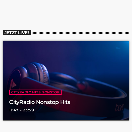
waren vielfältig, wobei 13 Fälle Sachbeschädigungen an
jüdischen Gedenkstätten betrafen. In Saarbrücken wurde das
Mahnmal am Rabbiner-Rülf-Platz beschädigt, ebenso wie die
Infotafel vor der Synagoge, die sogar mehrfach […]
JETZT LIVE!
CITYRADIO HITS NONSTOP
CityRadio Nonstop Hits
11:47 - 23:59