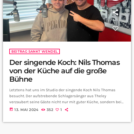
BEITRAG SANKT WENDEL
Der singende Koch: Nils Thomas
von der Küche auf die große
Bühne
Letztens hat uns im Studio der singende Koch Nils Thomas
besucht. Der aufstrebende Schlagersänger aus Theley
verzaubert seine Gäste nicht nur mit guter Küche, sondern bei
Bedarf begeistert er noch mit seiner Musik. Mittlerweile hat der
today
13. MAI 2024
352
1
41-Jährige sogar schon den ein oder anderen Song
veröffentlicht. Nils, mit deinem Schlager begeisterst du jetzt
schon einige Jahre die Leute. Was ist das Ziel deiner Musik?
Viele stellen sich jetzt bestimmt die Frage, […]