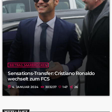
BEITRAG SAARBRÜCKEN
Sensations-Transfer: Cristiano Ronaldo
wechselt zum FCS
today
4. JANUAR 2024
303237
147
26
JETZT LÄUFT