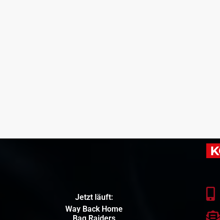
K
Jetzt läuft:
Way Back Home
Bag Raiders