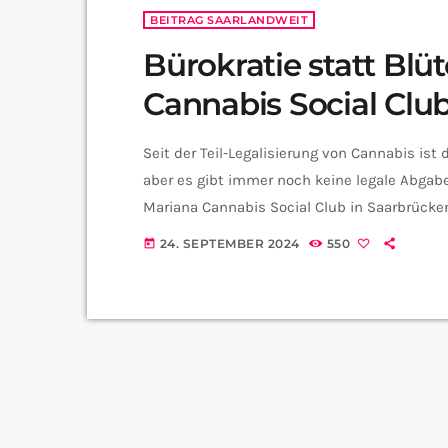
BEITRAG SAARLANDWEIT
Bürokratie statt Blü
Cannabis Social Clu
Seit der Teil-Legalisierung von Cannabis ist
aber es gibt immer noch keine legale Abgabe
Mariana Cannabis Social Club in Saarbrücke
steht beim Mariana CSC in Saarbrücken als
24. SEPTEMBER 2024
550
today
lange? Passt denn Cannabis überhaupt in das
klären […]