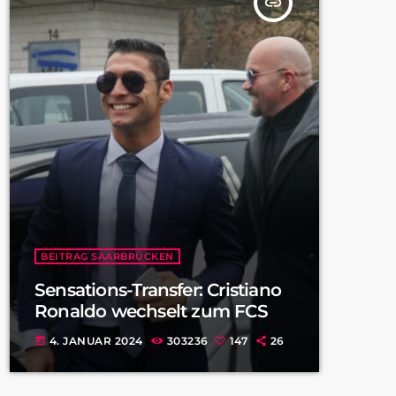
insert_link
BEITRAG SAARBRÜCKEN
Sensations-Transfer: Cristiano
Ronaldo wechselt zum FCS
4. JANUAR 2024
303236
147
26
today