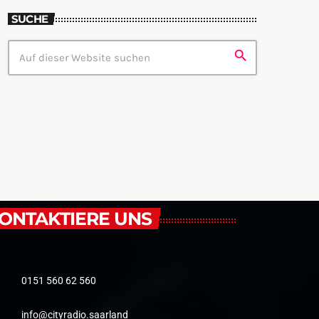
SUCHE
search
ONTAKTIERE UNS
0151 560 62 560
info@cityradio.saarland