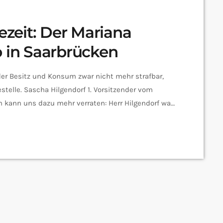
tezeit: Der Mariana
b in Saarbrücken
 der Besitz und Konsum zwar nicht mehr strafbar,
stelle. Sascha Hilgendorf 1. Vorsitzender vom
n kann uns dazu mehr verraten: Herr Hilgendorf was
 nächstes an? Warum dauert das Ganze denn so
 saarländische Lebensgefühl? Auf jeden Fall. Jetzt