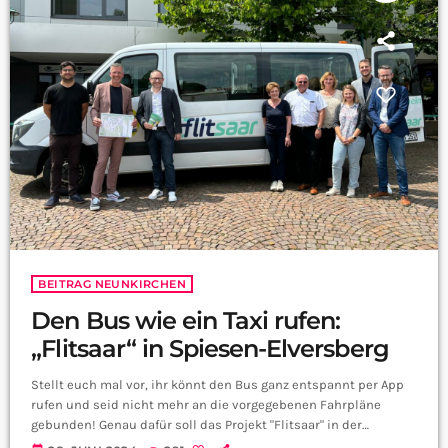
BEITRAG NEUNKIRCHEN
Den Bus wie ein Taxi rufen:
„Flitsaar“ in Spiesen-Elversberg
Stellt euch mal vor, ihr könnt den Bus ganz entspannt per App
rufen und seid nicht mehr an die vorgegebenen Fahrpläne
gebunden! Genau dafür soll das Projekt "Flitsaar" in der
Gemeinde Spiesen-Elversberg sorgen. Wir waren bei der