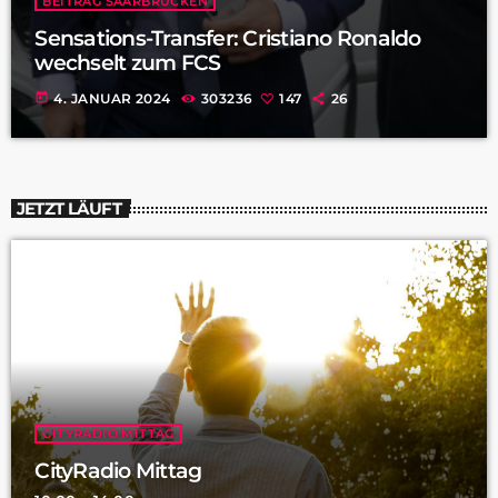
BEITRAG SAARBRÜCKEN
Sensations-Transfer: Cristiano Ronaldo
wechselt zum FCS
today
4. JANUAR 2024
303236
147
26
JETZT LÄUFT
CITYRADIO MITTAG
CityRadio Mittag