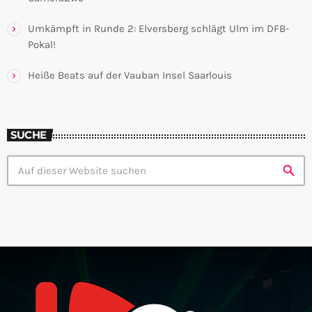
Umkämpft in Runde 2: Elversberg schlägt Ulm im DFB-
Pokal!
Heiße Beats auf der Vauban Insel Saarlouis
SUCHE
search