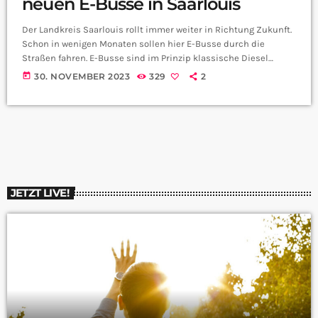
neuen E-Busse in Saarlouis
Der Landkreis Saarlouis rollt immer weiter in Richtung Zukunft.
Schon in wenigen Monaten sollen hier E-Busse durch die
Straßen fahren. E-Busse sind im Prinzip klassische Diesel
Busse, die eben mit einem Elektro Motor betrieben werden. Wir
today
30. NOVEMBER 2023
329
2
haben mit Dirk Joris, dem Betriebsleiter der KVS GmbH
Saarlouis, über den Umstieg vom Verbrenner zum Elektromotor
gesprochen:
JETZT LIVE!