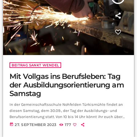
BEITRAG SANKT WENDEL
Mit Vollgas ins Berufsleben: Tag
der Ausbildungsorientierung am
Samstag
In der Gemeinschaftsschule Nohfelden Türkismühle findet an
diesen Samstag, dem 30.09., der Tag der Ausbildungs- und
Berufsorientierung statt. Von 10 bis 14 Uhr könnt ihr euch über
verschiedene Berufe von mehr als 60 Firmen beraten lassen.
today
27. SEPTEMBER 2023
177
Für viele Schüler eröffnen solche Veranstaltungen den
zukünftigen Weg ins Arbeitsleben. Konrektor der