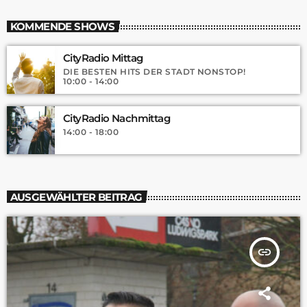
KOMMENDE SHOWS
CityRadio Mittag
DIE BESTEN HITS DER STADT NONSTOP!
10:00 - 14:00
CityRadio Nachmittag
14:00 - 18:00
AUSGEWÄHLTER BEITRAG
insert_link