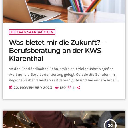
BEITRAG SAARBRÜCKEN
Was bietet mir die Zukunft? –
Berufsberatung an der KWS
Klarenthal
An den Saarländischen Schule wird seit vielen Jahren großer
Wert auf die Berufsorientierung gelegt. Gerade die Schulen im
Regionalverband leisten seit Jahren gute und besondere Arbeit
dafür, die Schüler und Schülerinnen bestens für den weiteren
today
22. NOVEMBER 2023
150
1
Arbeitsweg vorzubereiten. Das zeigt zum Beispiel die Katharine-
Weißgeber Schule in Klarenthal, die hat gestern nämlich einen
Berufsorientierungstag veranstaltet. Wir haben uns für euch
umgehört:
insert_link