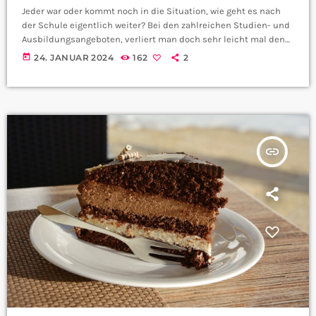
Jeder war oder kommt noch in die Situation, wie geht es nach
der Schule eigentlich weiter? Bei den zahlreichen Studien- und
Ausbildungsangeboten, verliert man doch sehr leicht mal den
Überblick. Wenn ihr euch für den Beruf des Erziehers
today
24. JANUAR 2024
162
2
interessiert, dann könnte die Edith-Stein-Schule ideal für euch
sein.
insert_link