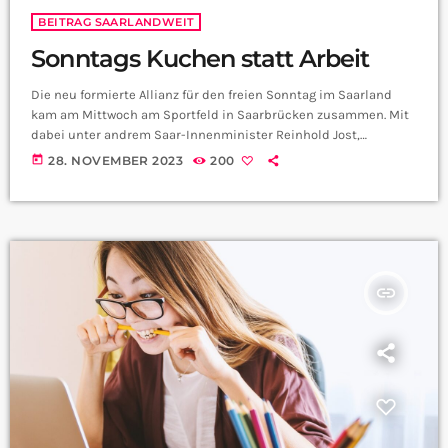
BEITRAG SAARLANDWEIT
Sonntags Kuchen statt Arbeit
Die neu formierte Allianz für den freien Sonntag im Saarland
kam am Mittwoch am Sportfeld in Saarbrücken zusammen. Mit
dabei unter andrem Saar-Innenminister Reinhold Jost,
Komponist Frank Nisgern, FCS Trainer Rüdiger Ziehl und
today
28. NOVEMBER 2023
200
Gewerkschafter Timo Ahr. Die Allianz setzt sich dafür ein, dass
der Sonntag auch in Zukunft ein freier Tag bleiben wird. Auch
wurde über Ladenöffnungszeiten gesprochen. Herr Jost warum
soll der Sonntag frei bleiben? Würden Sie sagen Herr […]
insert_link