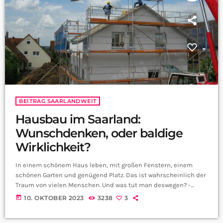
BEITRAG SAARLANDWEIT
Hausbau im Saarland:
Wunschdenken, oder baldige
Wirklichkeit?
In einem schönem Haus leben, mit großen Fenstern, einem
schönen Garten und genügend Platz. Das ist wahrscheinlich der
Traum von vielen Menschen. Und was tut man deswegen? -
Sparen und dann bauen…oder? Die Preise stiegen mittlerweile
today
10. OKTOBER 2023
3238
3
so sehr an, sodass reines Sparen gar nicht mehr ausreicht. Um
die Menschen hier zu entlasten wurde ein Baupaket