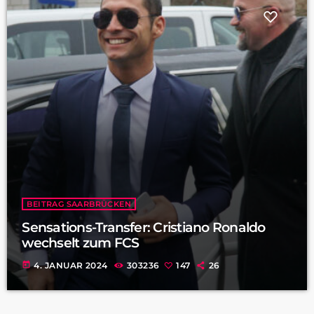
BEITRAG SAARBRÜCKEN
Sensations-Transfer: Cristiano Ronaldo
wechselt zum FCS
today
4. JANUAR 2024
303236
147
26