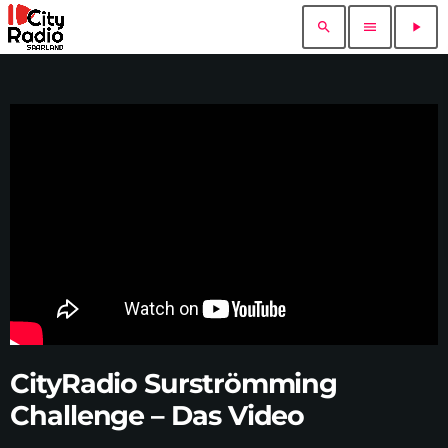
search
menu
play_arrow
CityRadio Surströmming
Challenge – Das Video