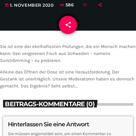
586
1. NOVEMBER 2020
today
share
email
Sie ist eine der ekelhaftesten Prüfungen, die ein Mensch machen
kann: Den vergorenen Fisch aus Schweden – namens
Surströmming – zu probieren.
Alleine das Öffnen der Dose ist eine Herausforderung. Der
Gestank ist unerträglich. Unsere Moderatoren haben es dennoch
gemacht. Das Ergebnis? Seht selbst…
BEITRAGS-KOMMENTARE (0)
Hinterlassen Sie eine Antwort
Sie müssen angemeldet sein, um einen Kommentar zu