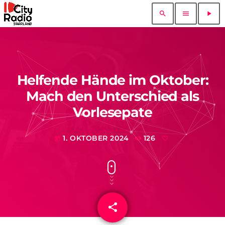
search
menu
play_arrow
Helfende Hände im Oktober:
Mach den Unterschied als
Vorlesepate
1. OKTOBER 2024
126
today
share
email