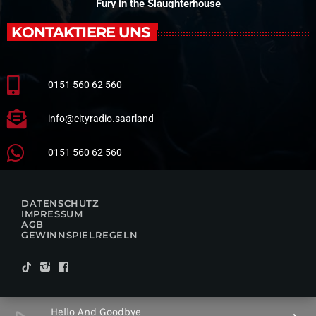
Fury in the Slaughterhouse
KONTAKTIERE UNS
0151 560 62 560
info@cityradio.saarland
0151 560 62 560
DATENSCHUTZ
IMPRESSUM
AGB
GEWINNSPIELREGELN
Hello And Goodbye