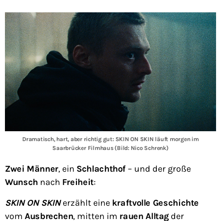
Dramatisch, hart, aber richtig gut: SKIN ON SKIN läuft morgen im
Saarbrücker Filmhaus (Bild: Nico Schrenk)
Zwei Männer
, ein
Schlachthof
– und der große
Wunsch
nach
Freiheit
:
SKIN ON SKIN
erzählt eine
kraftvolle Geschichte
vom
Ausbrechen
, mitten im
rauen Alltag
der