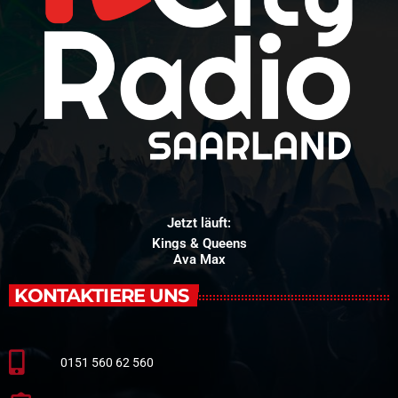
Jetzt läuft:
Kings & Queens
Ava Max
KONTAKTIERE UNS
0151 560 62 560