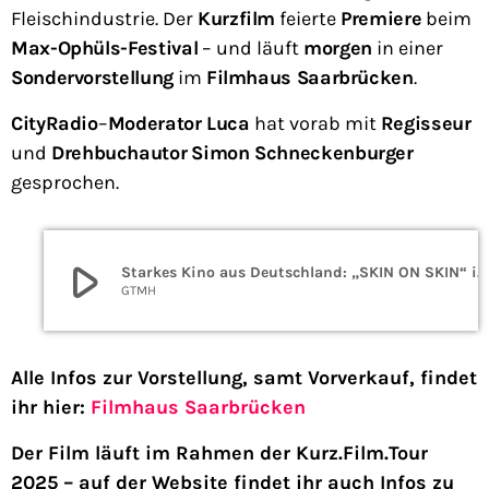
Fleischindustrie. Der
Kurzfilm
feierte
Premiere
beim
Max-Ophüls-Festival
– und läuft
morgen
in einer
Sondervorstellung
im
Filmhaus Saarbrücken
.
CityRadio
–
Moderator Luca
hat vorab mit
Regisseur
und
Drehbuchautor
Simon Schneckenburger
gesprochen.
play_arrow
Starkes Kino aus Deutschland: „SKIN ON SKIN“ in Saarbrücken
GTMH
Alle Infos zur Vorstellung, samt Vorverkauf, findet
ihr hier:
Filmhaus Saarbrücken
Der Film läuft im Rahmen der Kurz.Film.Tour
2025 – auf der Website findet ihr auch Infos zu