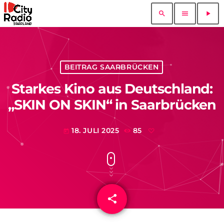
search
menu
play_arrow
BEITRAG SAARBRÜCKEN
Starkes Kino aus Deutschland:
„SKIN ON SKIN“ in Saarbrücken
18. JULI 2025
85
today
share
email