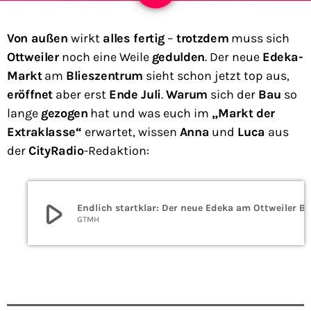
Von außen
wirkt
alles fertig
–
trotzdem
muss sich
Ottweiler
noch eine Weile
gedulden
. Der neue
Edeka-
Markt
am
Blieszentrum
sieht schon jetzt top aus,
eröffnet
aber erst
Ende Juli
.
Warum
sich der
Bau
so
lange
gezogen
hat und was euch im
„Markt der
Extraklasse“
erwartet, wissen
Anna
und
Luca
aus
der
CityRadio
-Redaktion:
play_arrow
Endlich startklar: Der neu
GTMH