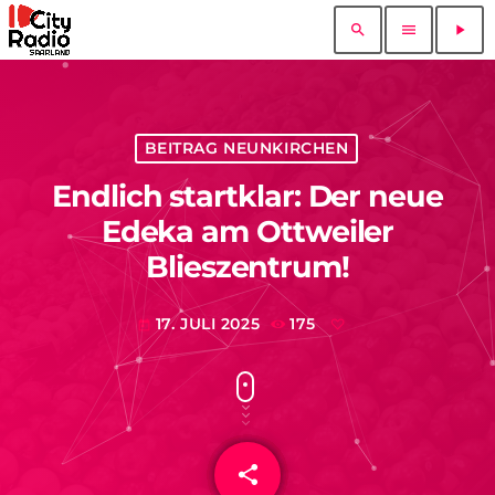
search
menu
play_arrow
BEITRAG NEUNKIRCHEN
Endlich startklar: Der neue
Edeka am Ottweiler
Blieszentrum!
17. JULI 2025
175
today
share
email