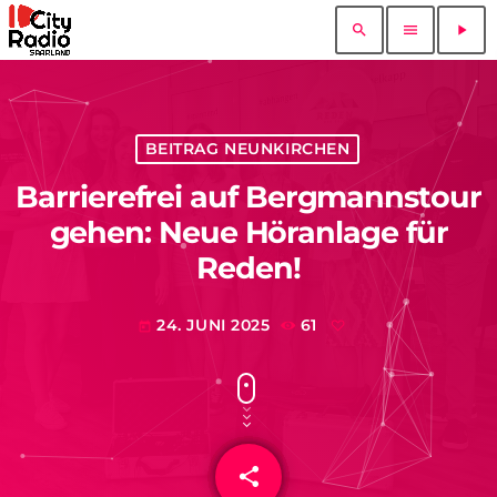
search
menu
play_arrow
BEITRAG NEUNKIRCHEN
Barrierefrei auf Bergmannstour
gehen: Neue Höranlage für
Reden!
24. JUNI 2025
61
today
share
email