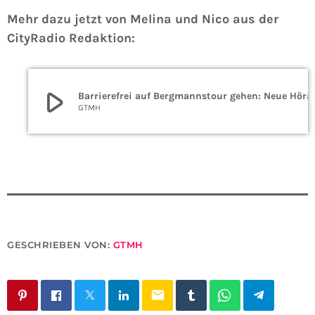
Mehr dazu jetzt von Melina und Nico aus der
CityRadio Redaktion:
play_arrow
Barrierefrei auf Bergmannsto
GTMH
GESCHRIEBEN VON:
GTMH
email