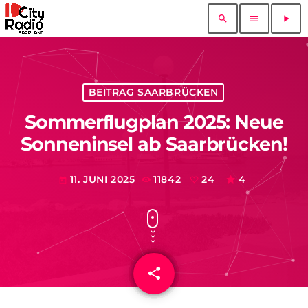
search
menu
play_arrow
BEITRAG SAARBRÜCKEN
Sommerflugplan 2025: Neue
Sonneninsel ab Saarbrücken!
11. JUNI 2025
11842
24
4
today
share
email
24