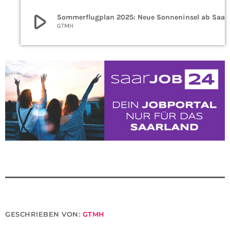
play_arrow
Sommerflugplan 2025: Ne
GTMH
GESCHRIEBEN VON:
GTMH