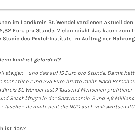
chen im Landkreis
S
t. Wendel
verdienen aktuell den 
2,82 Euro pro Stunde. Vielen reicht das kaum zum 
e Studie
des Pestel-Instituts im Auftrag der Nahru
denn konkret gefordert?
ll steigen
und das auf 15 Euro pro Stunde. Damit hät
–
gte monatlich rund 375 Euro brutto mehr. Nach Berech
dkreis St. Wendel
fast
7
Tausend
Menschen profitieren 
und Beschäftigte in der Gastronomie. Rund
4,
6
Millione
er Tasche
deshalb sieht die NGG auch volkswirtschaftl
–
h ist das?