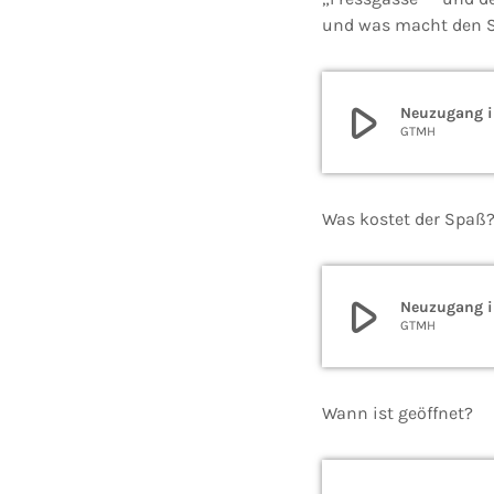
und was macht den S
play_arrow
Neuzugang i
GTMH
Was kostet der Spaß
play_arrow
Neuzugang i
GTMH
Wann ist geöffnet?