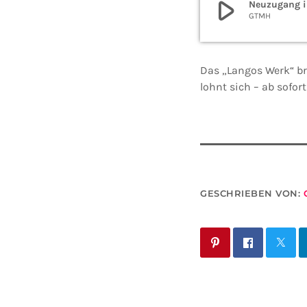
play_arrow
Neuzugang i
GTMH
Das „Langos Werk“ br
lohnt sich – ab sofor
GESCHRIEBEN VON: