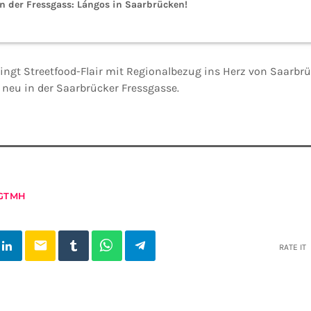
n der Fressgass: Lángos in Saarbrücken!
ingt Streetfood-Flair mit Regionalbezug ins Herz von Saarb
t neu in der Saarbrücker Fressgasse.
GTMH
email
RATE IT