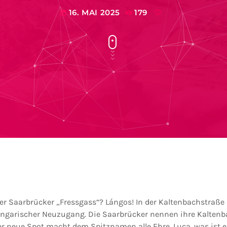
16. MAI 2025
179
today
der Saarbrücker „Fressgass“? Lángos! In der Kaltenbachstraße
 ungarischer Neuzugang. Die Saarbrücker nennen ihre Kaltenba
er neue Spot macht dem Spitznamen alle Ehre. Luca, was ist e