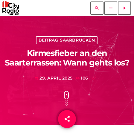
search
menu
play_arrow
BEITRAG SAARBRÜCKEN
Kirmesfieber an den
Saarterrassen: Wann gehts los?
29. APRIL 2025
106
today
share
email