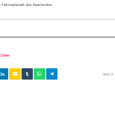
s Fahrradstadt des Saarlandes
GTMH
email
RATE IT