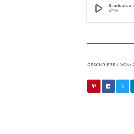
play_arrow
Saarlouis al
GTMH
GESCHRIEBEN VON: