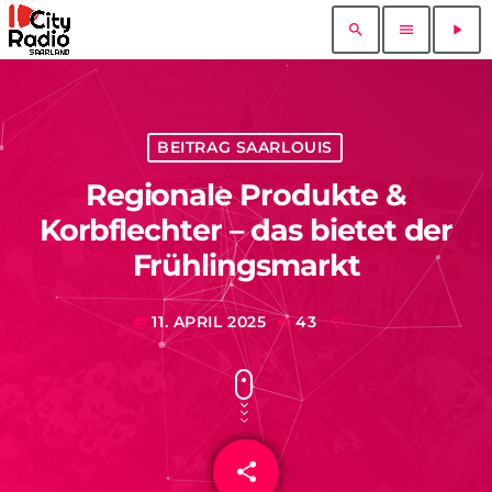
search
menu
play_arrow
BEITRAG SAARLOUIS
Regionale Produkte &
Korbflechter – das bietet der
Frühlingsmarkt
11. APRIL 2025
43
today
share
email