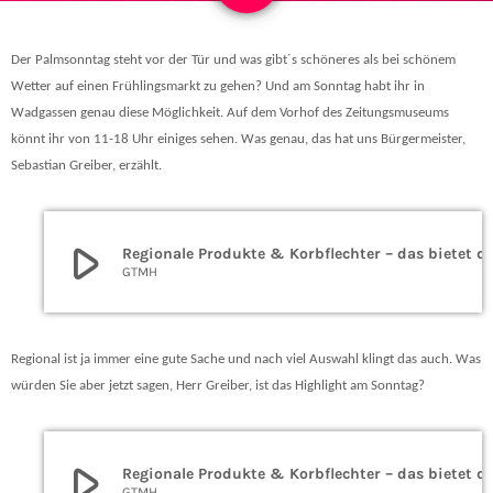
Der Palmsonntag steht vor der Tür und was gibt´s schöneres als bei schönem
Wetter auf einen Frühlingsmarkt zu gehen? Und am Sonntag habt ihr in
Wadgassen genau diese Möglichkeit. Auf dem Vorhof des Zeitungsmuseums
könnt ihr von 11-18 Uhr einiges sehen. Was genau, das hat uns Bürgermeister,
Sebastian Greiber, erzählt.
play_arrow
Regionale Produkte & Korbflechter – das bie
GTMH
Regional ist ja immer eine gute Sache und nach viel Auswahl klingt das auch. Was
würden Sie aber jetzt sagen, Herr Greiber, ist das Highlight am Sonntag?
play_arrow
Regionale Produkte & Korbflechter – das bie
GTMH