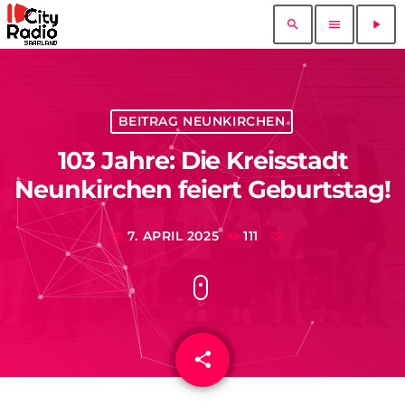
search
menu
play_arrow
BEITRAG NEUNKIRCHEN
103 Jahre: Die Kreisstadt
Neunkirchen feiert Geburtstag!
7. APRIL 2025
111
today
share
email