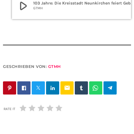
play_arrow
103 Jahre: Die Kreisstadt Neunkirchen feiert Geburtstag!
GTMH
GESCHRIEBEN VON:
GTMH
email
RATE IT