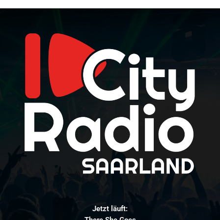
Jetzt läuft:
There She Goes