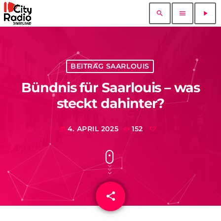
search
menu
play_arrow
BEITRAG SAARLOUIS
Bündnis für Saarlouis – was
steckt dahinter?
4. APRIL 2025
152
today
share
email