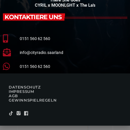
CYRIL x MOONLGHT x The La's
KONTAKTIERE UNS
0151 560 62 560
info@cityradio.saarland
0151 560 62 560
DATENSCHUTZ
IMPRESSUM
AGB
GEWINNSPIELREGELN