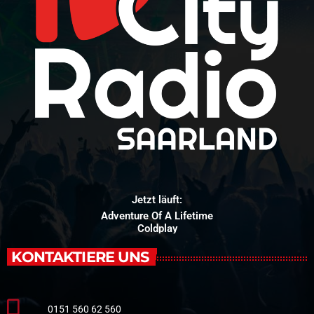
Jetzt läuft:
Adventure Of A Lifetime
Coldplay
KONTAKTIERE UNS
0151 560 62 560