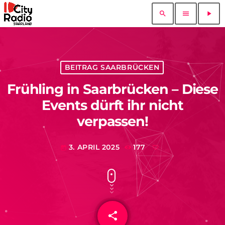
search
menu
play_arrow
BEITRAG SAARBRÜCKEN
Frühling in Saarbrücken – Diese
Events dürft ihr nicht
verpassen!
3. APRIL 2025
177
today
share
email