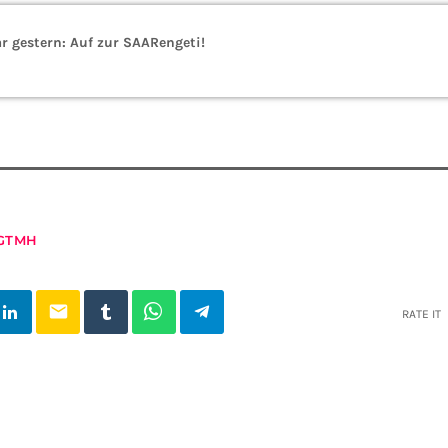
r gestern: Auf zur SAARengeti!
GTMH
email
RATE IT