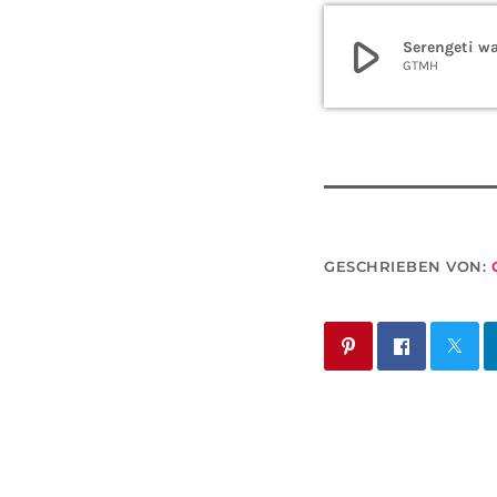
play_arrow
Serengeti wa
GTMH
GESCHRIEBEN VON: