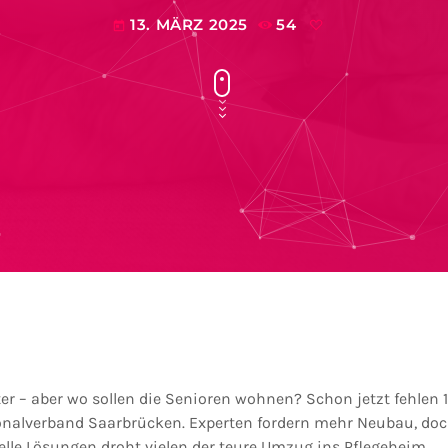
13. MÄRZ 2025
54
today
er – aber wo sollen die Senioren wohnen? Schon jetzt fehlen 
alverband Saarbrücken. Experten fordern mehr Neubau, doch 
elle Lösungen droht vielen der teure Umzug ins Pflegeheim.