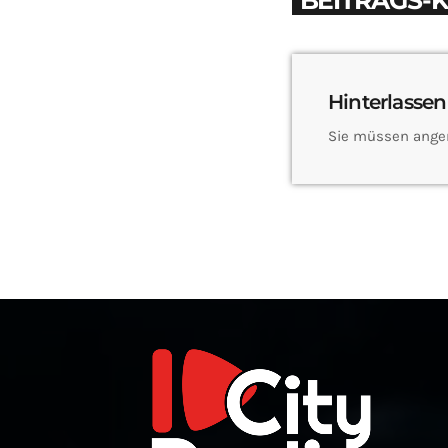
BEITRAGS-
Hinterlassen
Sie müssen ange