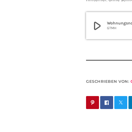
play_arrow
Wohnungsnot
GTMH
GESCHRIEBEN VON: