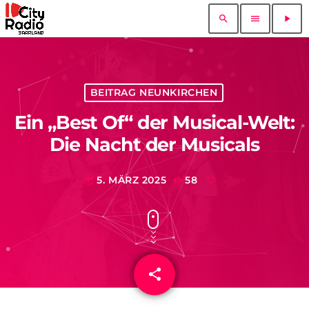
search
menu
play_arrow
BEITRAG NEUNKIRCHEN
Ein „Best Of“ der Musical-Welt:
Die Nacht der Musicals
5. MÄRZ 2025
58
today
share
email