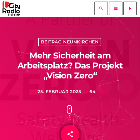
search
menu
play_arrow
BEITRAG NEUNKIRCHEN
Mehr Sicherheit am
Arbeitsplatz? Das Projekt
„Vision Zero“
25. FEBRUAR 2025
64
today
share
email