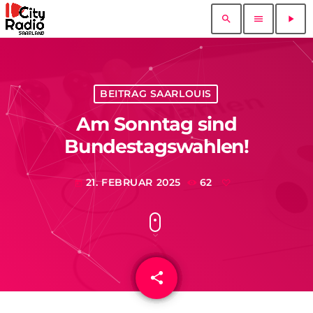
search
menu
play_arrow
BEITRAG SAARLOUIS
Am Sonntag sind
Bundestagswahlen!
21. FEBRUAR 2025
62
today
share
email