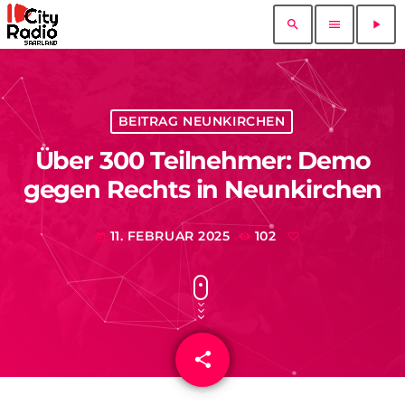
search
menu
play_arrow
BEITRAG NEUNKIRCHEN
Über 300 Teilnehmer: Demo
gegen Rechts in Neunkirchen
11. FEBRUAR 2025
102
today
share
email