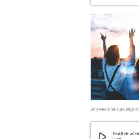
Und was sind eure allgem
play_arrow
Endlich wied
GTMH