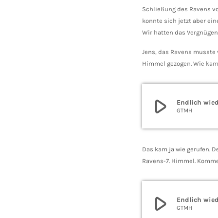
Schließung des Ravens vor
konnte sich jetzt aber ei
Wir hatten das Vergnügen 
Jens, das Ravens musste v
Himmel gezogen. Wie kam
play_arrow
Endlich wied
GTMH
Das kam ja wie gerufen. D
Ravens-7. Himmel. Komme
play_arrow
Endlich wied
GTMH