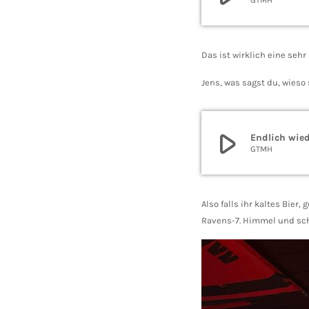
Das ist wirklich eine seh
Jens, was sagst du, wieso
play_arrow
Endlich wied
GTMH
Also falls ihr kaltes Bi
Ravens-7. Himmel und scha