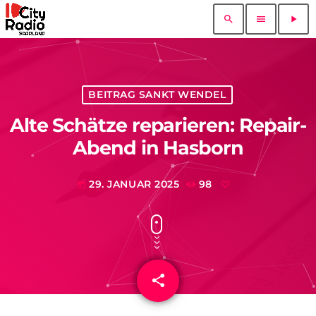
search
menu
play_arrow
BEITRAG SANKT WENDEL
Alte Schätze reparieren: Repair-
Abend in Hasborn
29. JANUAR 2025
98
today
share
email