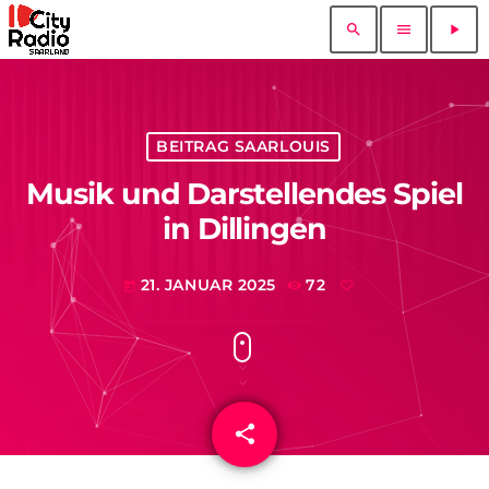
search
menu
play_arrow
BEITRAG SAARLOUIS
Musik und Darstellendes Spiel
in Dillingen
21. JANUAR 2025
72
today
share
email