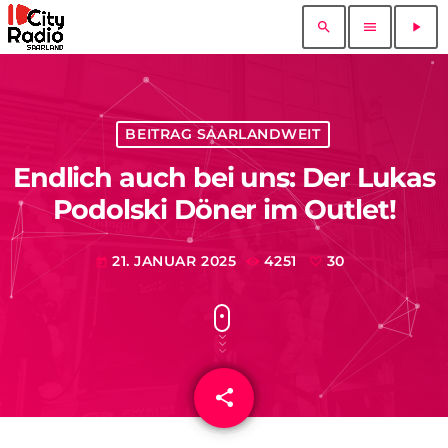
search
menu
play_arrow
BEITRAG SAARLANDWEIT
Endlich auch bei uns: Der Lukas
Podolski Döner im Outlet!
21. JANUAR 2025
4251
30
today
share
email
30