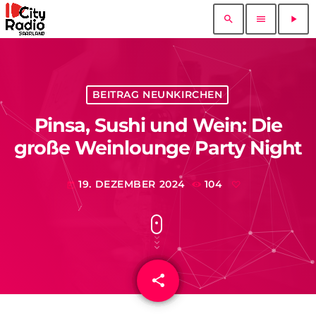
search
menu
play_arrow
BEITRAG NEUNKIRCHEN
Pinsa, Sushi und Wein: Die
große Weinlounge Party Night
19. DEZEMBER 2024
104
today
share
email