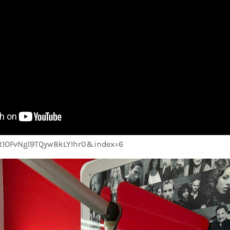
Ht1OFvNgl9TQyw8kLYIhr0&index=6