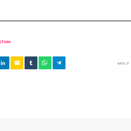
GTMH
email
RATE IT