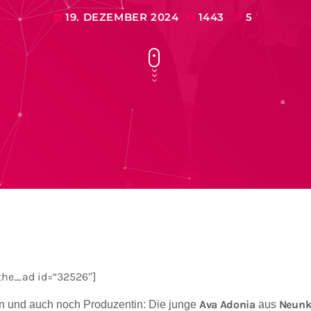
19. DEZEMBER 2024
1443
5
today
the_ad id=“32526″]
Ava Adonia
Neunk
in und auch noch Produzentin: Die junge
aus