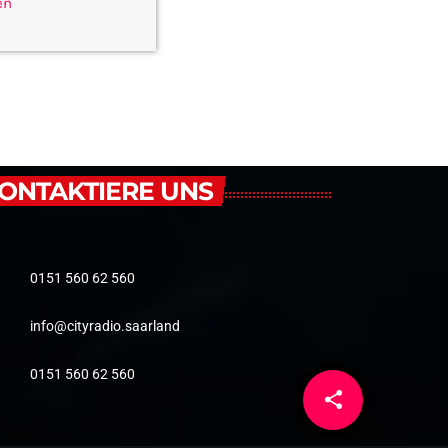
en
ONTAKTIERE UNS
0151 560 62 560
info@cityradio.saarland
0151 560 62 560
share
email
5