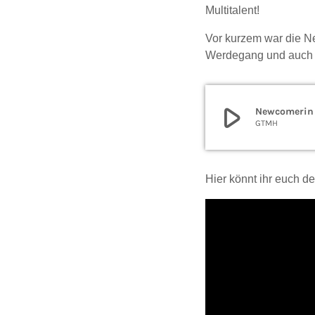
Multitalent!
Vor kurzem war die Ne
Werdegang und auch 
play_arrow
Newcomerin 
GTMH
Hier könnt ihr euch d