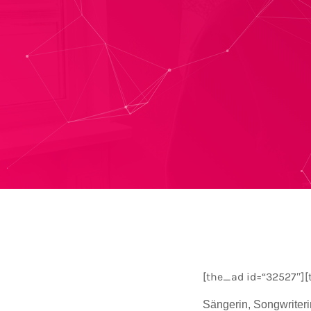
[the_ad id=“32527″][
Sängerin, Songwriter