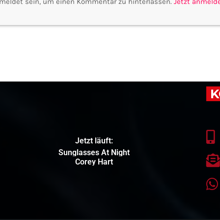
meldet sein, um einen Kommentar zu hinterlassen.
Jetzt anmeld
K
Jetzt läuft:
Sunglasses At Night
Corey Hart