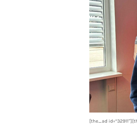
[the_ad id=“32911″][