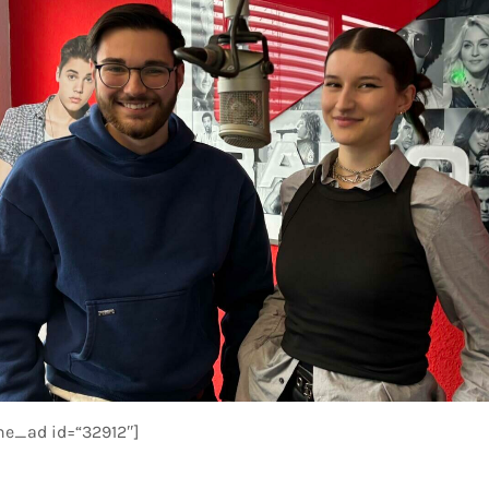
the_ad id=“32912″]