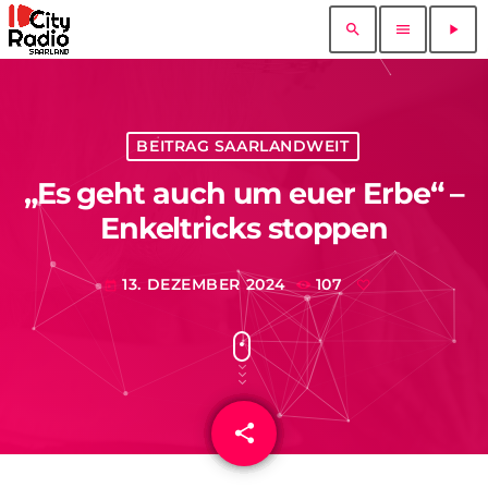
search
menu
play_arrow
BEITRAG SAARLANDWEIT
„Es geht auch um euer Erbe“ –
Enkeltricks stoppen
13. DEZEMBER 2024
107
today
share
email