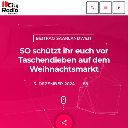
search
menu
play_arrow
BEITRAG SAARLANDWEIT
SO schützt ihr euch vor
Taschendieben auf dem
Weihnachtsmarkt
3. DEZEMBER 2024
88
today
share
email