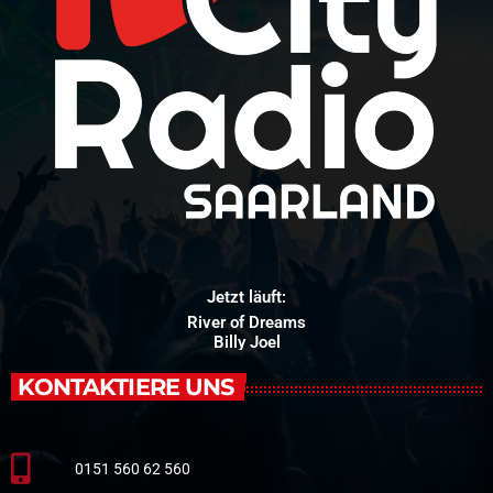
Jetzt läuft:
River of Dreams
Billy Joel
KONTAKTIERE UNS
0151 560 62 560