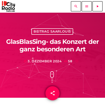
search
menu
play_arrow
BEITRAG SAARLOUIS
GlasBlasSing- das Konzert der
ganz besonderen Art
3. DEZEMBER 2024
58
today
share
email