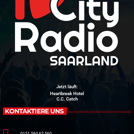
Jetzt läuft:
Heartbreak Hotel
C.C. Catch
KONTAKTIERE UNS
0151 560 62 560