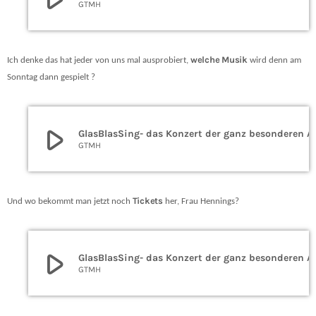
GTMH
welche Musik
Ich denke das hat jeder von uns mal ausprobiert,
wird denn am
Sonntag dann gespielt ?
play_arrow
GlasBlasSing- das Kon
GTMH
Tickets
Und wo bekommt man jetzt noch
her, Frau Hennings?
play_arrow
GlasBlasSing- das Kon
GTMH