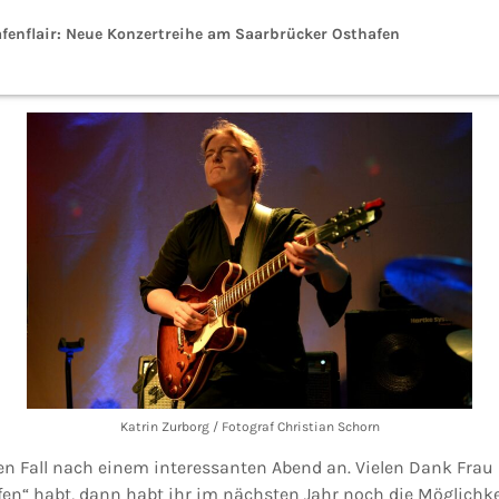
Hafenflair: Neue Konzertreihe am Saarbrücker Osthafen
Katrin Zurborg / Fotograf Christian Schorn
den Fall nach einem interessanten Abend an. Vielen Dank Fra
fen“ habt, dann habt ihr im nächsten Jahr noch die Möglichke