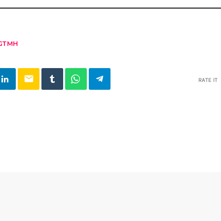
GTMH
email
RATE IT