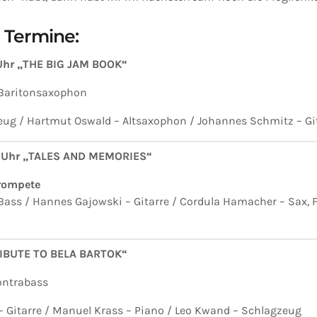
 Termine:
 Uhr „THE BIG JAM BOOK“
Baritonsaxophon
ug / Hartmut Oswald – Altsaxophon / Johannes Schmitz – Gi
20 Uhr „TALES AND MEMORIES“
rompete
ass / Hannes Gajowski – Gitarre / Cordula Hamacher – Sax, 
TRIBUTE TO BELA BARTOK“
ontrabass
– Gitarre / Manuel Krass – Piano / Leo Kwand – Schlagzeug