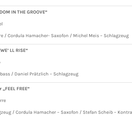
REEDOM IN THE GROOVE“
el
arre / Cordula Hamacher- Saxofon / Michel Meis – Schlagzeug
„WE’ LL RISE“
o
bass / Daniel Prätzlich – Schlagzeug
r „FEEL FREE“
rre
zeug / Cordula Hamacher – Saxofon / Stefan Scheib – Kontr