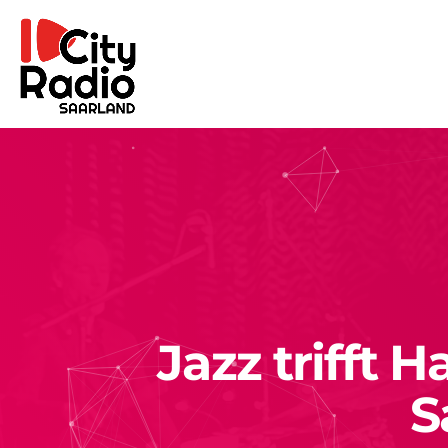
Jazz trifft 
S