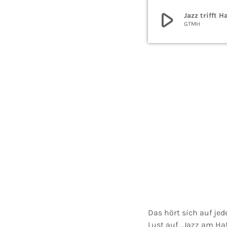
play_arrow
Jazz trifft 
GTMH
Das hört sich auf je
Lust auf „Jazz am Ha