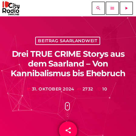
search
menu
play_arrow
BEITRAG SAARLANDWEIT
Drei TRUE CRIME Storys aus
dem Saarland – Von
Kannibalismus bis Ehebruch
31. OKTOBER 2024
2732
10
today
share
email
10