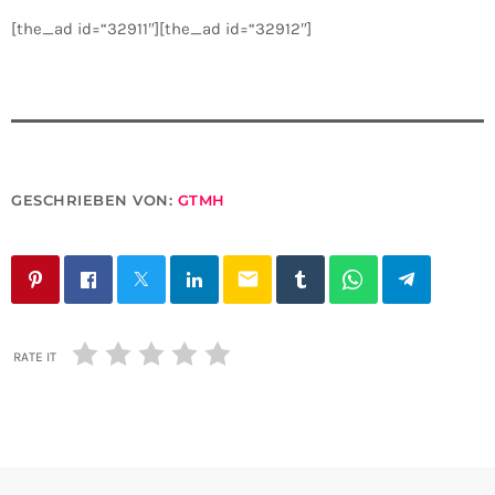
[the_ad id=“32911″][the_ad id=“32912″]
GESCHRIEBEN VON:
GTMH
email
RATE IT