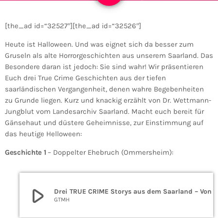
[the_ad id=“32527″][the_ad id=“32526″]
Heute ist Halloween. Und was eignet sich da besser zum
Gruseln als alte Horrorgeschichten aus unserem Saarland. Das
Besondere daran ist jedoch: Sie sind wahr! Wir präsentieren
Euch drei True Crime Geschichten aus der tiefen
saarländischen Vergangenheit, denen wahre Begebenheiten
zu Grunde liegen. Kurz und knackig erzählt von Dr. Wettmann-
Jungblut vom Landesarchiv Saarland. Macht euch bereit für
Gänsehaut und düstere Geheimnisse, zur Einstimmung auf
das heutige Helloween:
Geschichte 1
– Doppelter Ehebruch (Ommersheim):
play_arrow
Drei TRUE CRIME Storys aus dem Saarland – Von Kannibalismus bis Ehebruch
GTMH