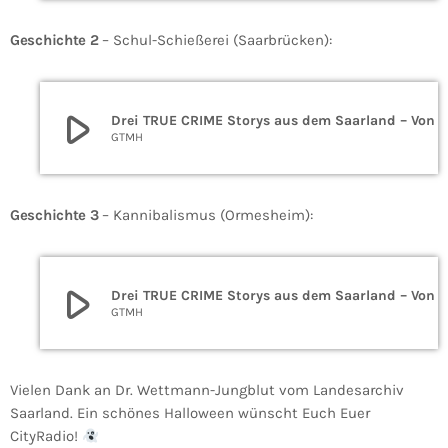
Geschichte 2
– Schul-Schießerei (Saarbrücken):
play_arrow
Drei TRUE CRIME Storys aus dem Saarland – Von Kannibalismus bis Ehebruch
GTMH
Geschichte 3
– Kannibalismus (Ormesheim):
play_arrow
Drei TRUE CRIME Storys aus dem Saarland – Von Kannibalismus bis Ehebruch
GTMH
Vielen Dank an Dr. Wettmann-Jungblut vom Landesarchiv
Saarland. Ein schönes Halloween wünscht Euch Euer
CityRadio!