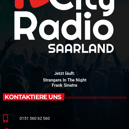
Jetzt läuft:
Strangers In The Night
Frank Sinatra
KONTAKTIERE UNS
0151 560 62 560